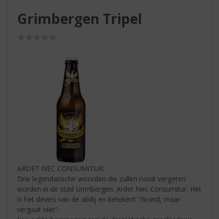
S
p
Grimbergen Tripel
r
i
(0,0
n
/
g
5)
n
a
a
r
d
e
n
a
v
i
g
ARDET NEC CONSUMITUR:
a
Drie legendarische woorden die zullen nooit vergeten
t
worden in de stad Grimbergen: Ardet Nec Consumitur. Het
i
is het devies van de abdij en betekent "Brand, maar
e
vergaat niet".