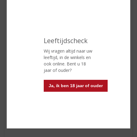
ETIKETINFORMATIE
Land van Herkomst
Nederland
Leeftijdscheck
Inhoud
30 CL
Wij vragen altijd naar uw
leeftijd, in de winkels en
Alcoholpercentage
9% vol
ook online. Bent u 18
jaar of ouder?
Kleur
Diep oker
Geur
Bloemige, hoppige geur met
Ja, ik ben 18 jaar of ouder
kruidige noten.
Smaak
Pittige smaak door mengeling van
zachte en bittere hopsoorten.
Afdronk
Warme afdronk.