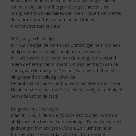
Een echte herinnering aan de dramatische geschiedenis
van de abdij van Grimbergen. Een geschiedenis die
teruggaat tot de Middeleeuwen toen Norbert van Xanten
de naam Norbertus aannam en de Orde der
Premonstrenzers stichtte.
890 jaar geschiedenis:
In 1128 vroegen de heren van Grimbergen hem om een ​​
abdij te bouwen en hij schonk hun deze wens.
In 1142 kwamen de heren van Grimbergen in opstand
tegen de hertog van Brabant. Dit was het begin van de
oorlog van Grimbergen. De abdij werd voor het eerst
platgebrand en volledig verwoest.
De ambitieuze vaders herbouwden het steen voor steen.
Na de eerste reconstructie bloeide de abdij op, net als de
hopvelden rond de stad.
De godsdienst oorlogen:
Maar in 1566, tijdens de godsdienstoorlogen, werd de
abdij voor een tweede keer vernietigd. De vaders werden
gedwongen hun abdij te verlaten. Ze vluchtten naar
Brussel waar ze onderdak zochten, tot de vrede