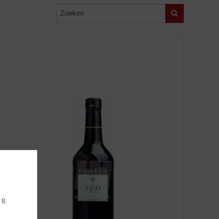
Zoeken
18