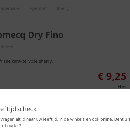
ORTIMENT
Rademaker
Aperitief
Sherry
omecq Dry Fino
(0,0
/
5)
frisse karaktervolle sherry.
€
9,25
Fles
eftijdscheck
 vragen altijd naar uw leeftijd, in de winkels en ook online. Bent u 
r of ouder?
In winkelmand