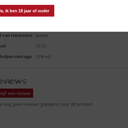
Ja, ik ben 18 jaar of ouder
TIKETINFORMATIE
d van Herkomst
Spanje
oud
75 CL
oholpercentage
15% vol
eviews
rijf een review
ijn nog geen reviews geplaatst voor dit product