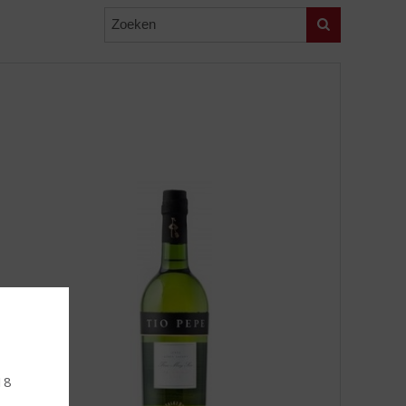
Zoeken
18