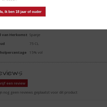
In winkelmand
Ja, ik ben 18 jaar of ouder
TIKETINFORMATIE
d van Herkomst
Spanje
oud
75 CL
oholpercentage
15% vol
eviews
rijf een review
ijn nog geen reviews geplaatst voor dit product