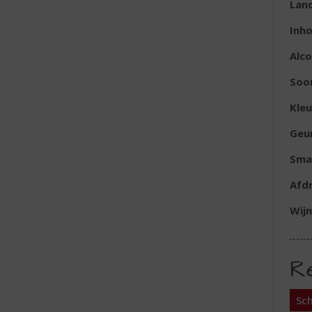
Lan
Inh
Alc
Soo
Kleu
Geu
Sma
Afd
Wijn
R
Sch