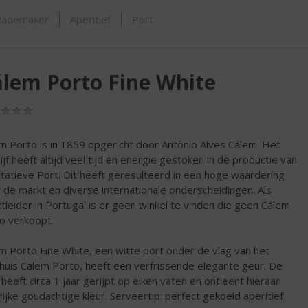
ORTIMENT
Rademaker
Aperitief
Port
lem Porto Fine White
(0,0
/
5)
m Porto is in 1859 opgericht door António Alves Cálem. Het
ijf heeft altijd veel tijd en energie gestoken in de productie van
itatieve Port. Dit heeft geresulteerd in een hoge waardering
 de markt en diverse internationale onderscheidingen. Als
tleider in Portugal is er geen winkel te vinden die geen Cálem
o verkoopt.
m Porto Fine White, een witte port onder de vlag van het
huis Calem Porto, heeft een verfrissende elegante geur. De
 heeft circa 1 jaar gerijpt op eiken vaten en ontleent hieraan
rijke goudachtige kleur. Serveertip: perfect gekoeld aperitief