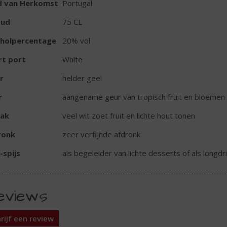
d van Herkomst
Portugal
oud
75 CL
oholpercentage
20% vol
rt port
White
r
helder geel
r
aangename geur van tropisch fruit en bloemen
ak
veel wit zoet fruit en lichte hout tonen
ronk
zeer verfijnde afdronk
-spijs
als begeleider van lichte desserts of als longdri
eviews
rijf een review