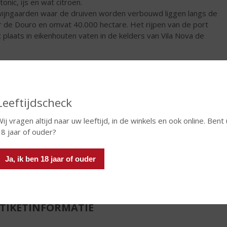
onic, ijs en wat citroen.
ijngaarden waar de druiven worden verbouwd liggen langs de
er de Douro en omvat 40.000 hectare. Het rijpen van de port
t plaats in eikenhouten vaten in de kelders van Vila Nova de
.
€
11,95
Fles
Leeftijdscheck
ij vragen altijd naar uw leeftijd, in de winkels en ook online. Bent 
18 jaar of ouder?
In winkelmand
Ja, ik ben 18 jaar of ouder
TIKETINFORMATIE