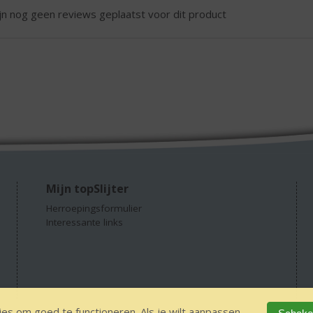
ijn nog geen reviews geplaatst voor dit product
Mijn topSlijter
Herroepingsformulier
Interessante links
es om goed te functioneren. Als je wilt aanpassen