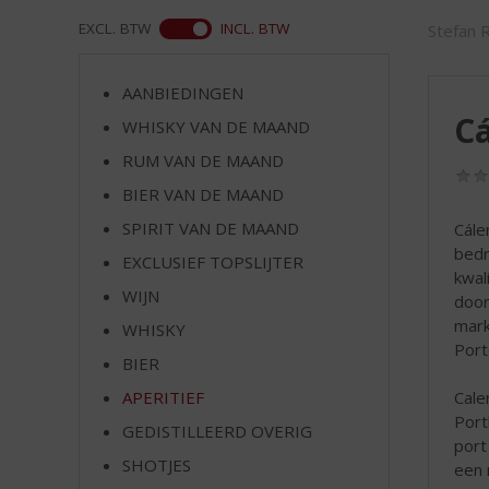
d
S
ASS
EXCL. BTW
INCL. BTW
Stefan 
p
r
AANBIEDINGEN
i
Cá
n
WHISKY VAN DE MAAND
g
RUM VAN DE MAAND
n
BIER VAN DE MAAND
a
a
SPIRIT VAN DE MAAND
Cále
r
bedr
EXCLUSIEF TOPSLIJTER
d
kwal
e
WIJN
door
n
mark
WHISKY
a
Port
v
BIER
i
APERITIEF
Cale
g
Port
GEDISTILLEERD OVERIG
a
port
t
SHOTJES
een 
i