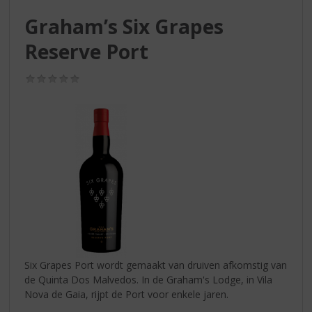
S
p
Graham’s Six Grapes
r
Reserve Port
i
n
g
(0,0
/
n
5)
a
a
r
d
e
n
a
v
i
g
a
Six Grapes Port wordt gemaakt van druiven afkomstig van
t
de Quinta Dos Malvedos. In de Graham's Lodge, in Vila
i
Nova de Gaia, rijpt de Port voor enkele jaren.
e