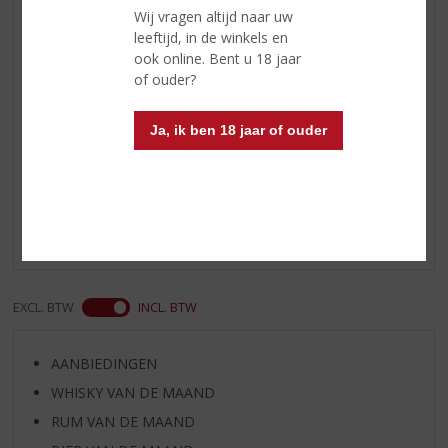
Wij vragen altijd naar uw
Port heel bijzonder. In
leeftijd, in de winkels en
tegenstelling tot een Vintage Port
ook online. Bent u 18 jaar
kunt u Six Grapes tot ongeveer
of ouder?
een maand na opening drinken.
Ja, ik ben 18 jaar of ouder
Reviews
Schrijf een review
Er zijn nog geen reviews geplaatst voor dit product
EXCL. BTW
INCL. BTW
AANBIEDINGEN
WHISKY VAN DE MAAND
RUM VAN DE MAAND