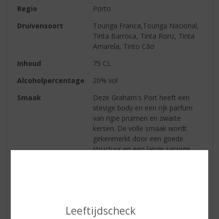
Regio
Porto
Druivensoort
Touriga Franca,Touriga Nacional,
Tinta Barroca, Tinta Roriz, Tinta
Amarela, Tinto Cão
Inhoud
75 CL
Alcoholpercentage
20% vol
Smaak
Deze Graham's Port heeft een
stevige body en een rijk parfum
van rijpe pruimen en zwarte
kersen. De volle smaak wordt
gekenmerkt door een goede
structuur en een lange sappige
afdronk.
Wijn-spijs
Combineer de Six Grapes Port
met een stevige en uitgesproken
kaassoort als de blauwschimmel
Stilton. Ook de combinatie met
Leeftijdscheck
chocolade (desserts) maakt de