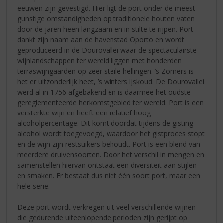
eeuwen zijn gevestigd. Hier ligt de port onder de meest
gunstige omstandigheden op traditionele houten vaten
door de jaren heen langzaam en in stilte te rijpen. Port
dankt zijn naam aan de havenstad Oporto en wordt
geproduceerd in de Dourovallei waar de spectaculairste
wijnlandschappen ter wereld liggen met honderden
terraswijngaarden op zeer steile hellingen. ’s Zomers is
het er uitzonderlijk heet, ’s winters ijskoud. De Dourovallei
werd al in 1756 afgebakend en is daarmee het oudste
gereglementeerde herkomstgebied ter wereld. Port is een
versterkte wijn en heeft een relatief hoog
alcoholpercentage. Dit komt doordat tijdens de gisting
alcohol wordt toegevoegd, waardoor het gistproces stopt
en de wijn zijn restsuikers behoudt. Port is een blend van
meerdere druivensoorten. Door het verschil in mengen en
samenstellen hiervan ontstaat een diversiteit aan stijlen
en smaken. Er bestaat dus niet één soort port, maar een
hele serie.
Deze port wordt verkregen uit veel verschillende wijnen
die gedurende uiteenlopende perioden zijn gerijpt op