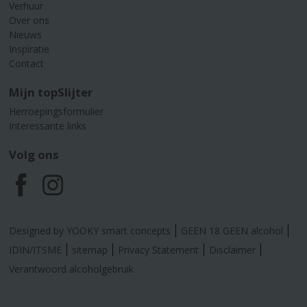
Verhuur
Over ons
Nieuws
Inspiratie
Contact
Mijn topSlijter
Herroepingsformulier
Interessante links
Volg ons
F
I
a
n
Designed by YOOKY smart concepts
GEEN 18 GEEN alcohol
c
s
IDIN/ITSME
sitemap
Privacy Statement
Disclaimer
Verantwoord alcoholgebruik
e
t