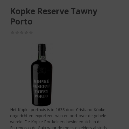
S
p
Kopke Reserve Tawny
r
Porto
i
n
g
(0,0
/
n
5)
a
a
r
d
e
n
a
v
i
g
a
Het Kopke porthuis is in 1638 door Cristiano Köpke
t
opgericht en exporteert wijn en port over de gehele
i
wereld. De Kopke Portkelders bevinden zich in de
e
Entreposto de Gaia waar de meeste kelders al sinds