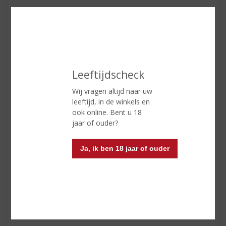
ETIKETINFORMATIE
Land van Herkomst
Portugal
Inhoud
75 CL
Leeftijdscheck
Alcoholpercentage
19.5% vol
Wij vragen altijd naar uw
leeftijd, in de winkels en
Soort port
Tawny
ook online. Bent u 18
Kleur
Tawny
jaar of ouder?
Geur
de geur van gebrande amandelen
Ja, ik ben 18 jaar of ouder
en noten met tonen van vijgen
Smaak
tawny port met een volle,
aanhoudend zoete smaak
Afdronk
een lange afdronk met een lange
aanhoudende zoete smaak