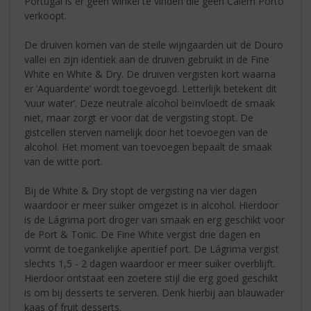
Portugal is er geen winkel te vinden die geen Cálem Porto
verkoopt.
De druiven komen van de steile wijngaarden uit de Douro
vallei en zijn identiek aan de druiven gebruikt in de Fine
White en White & Dry. De druiven vergisten kort waarna
er ‘Aquardente’ wordt toegevoegd. Letterlijk betekent dit
‘vuur water’. Deze neutrale alcohol beïnvloedt de smaak
niet, maar zorgt er voor dat de vergisting stopt. De
gistcellen sterven namelijk door het toevoegen van de
alcohol. Het moment van toevoegen bepaalt de smaak
van de witte port.
Bij de White & Dry stopt de vergisting na vier dagen
waardoor er meer suiker omgezet is in alcohol. Hierdoor
is de Lágrima port droger van smaak en erg geschikt voor
de Port & Tonic. De Fine White vergist drie dagen en
vormt de toegankelijke aperitief port. De Lágrima vergist
slechts 1,5 - 2 dagen waardoor er meer suiker overblijft.
Hierdoor ontstaat een zoetere stijl die erg goed geschikt
is om bij desserts te serveren. Denk hierbij aan blauwader
kaas of fruit desserts.