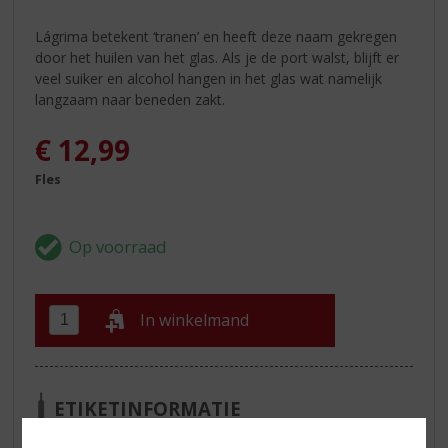
Lágrima betekent ‘tranen’ en heeft deze naam gekregen
door het huilen van het glas. Als je de port walst, blijft er
veel suiker en alcohol hangen in het glas wat namelijk
langzaam naar beneden zakt.
€
12,99
Fles
In winkelmand
ETIKETINFORMATIE