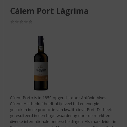
S
p
Cálem Port Lágrima
r
i
(0,0
n
/
g
5)
n
a
a
r
d
e
n
a
v
i
g
Cálem Porto is in 1859 opgericht door António Alves
a
Cálem. Het bedrijf heeft altijd veel tijd en energie
t
gestoken in de productie van kwalitatieve Port. Dit heeft
i
geresulteerd in een hoge waardering door de markt en
e
diverse internationale onderscheidingen. Als marktleider in