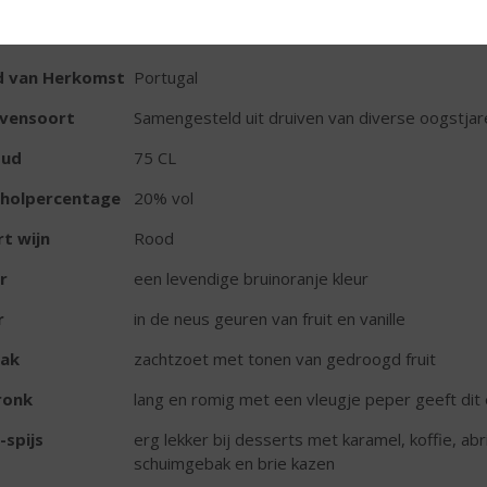
TIKETINFORMATIE
d van Herkomst
Portugal
ivensoort
Samengesteld uit druiven van diverse oogstjar
oud
75 CL
oholpercentage
20% vol
t wijn
Rood
r
een levendige bruinoranje kleur
r
in de neus geuren van fruit en vanille
ak
zachtzoet met tonen van gedroogd fruit
ronk
lang en romig met een vleugje peper geeft dit e
-spijs
erg lekker bij desserts met karamel, koffie, abr
schuimgebak en brie kazen