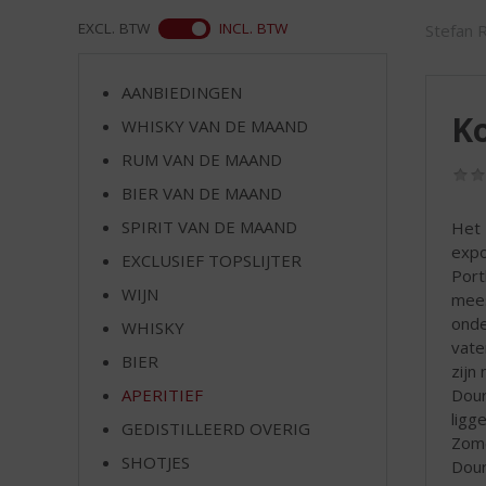
d
S
ASS
EXCL. BTW
INCL. BTW
Stefan 
p
r
AANBIEDINGEN
i
Ko
n
WHISKY VAN DE MAAND
g
RUM VAN DE MAAND
n
BIER VAN DE MAAND
a
a
SPIRIT VAN DE MAAND
Het 
r
expo
EXCLUSIEF TOPSLIJTER
d
Port
e
WIJN
mees
n
onde
WHISKY
a
vate
v
BIER
zijn
i
Dour
APERITIEF
g
ligg
GEDISTILLEERD OVERIG
a
Zome
t
SHOTJES
Dour
i