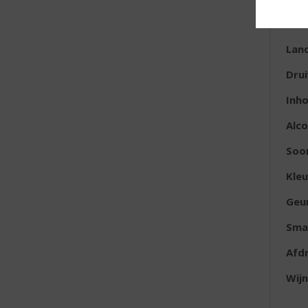
E
Lan
Dru
Inh
Alc
Soor
Kleu
Geu
Sma
Afd
Wijn