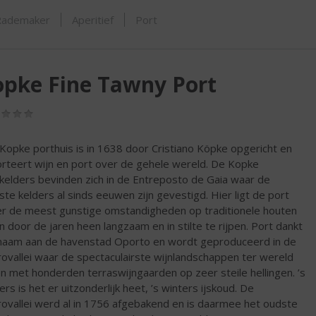
ORTIMENT
Rademaker
Aperitief
Port
pke Fine Tawny Port
(0,0
/
5)
Kopke porthuis is in 1638 door Cristiano Köpke opgericht en
rteert wijn en port over de gehele wereld. De Kopke
kelders bevinden zich in de Entreposto de Gaia waar de
te kelders al sinds eeuwen zijn gevestigd. Hier ligt de port
r de meest gunstige omstandigheden op traditionele houten
n door de jaren heen langzaam en in stilte te rijpen. Port dankt
 naam aan de havenstad Oporto en wordt geproduceerd in de
ovallei waar de spectaculairste wijnlandschappen ter wereld
en met honderden terraswijngaarden op zeer steile hellingen. ’s
rs is het er uitzonderlijk heet, ’s winters ijskoud. De
ovallei werd al in 1756 afgebakend en is daarmee het oudste