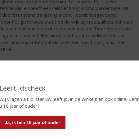
glementeerde herkomstgebied ter wereld. Port is een
terkte wijn en heeft een relatief hoog alcoholpercentage. Dit
 doordat tijdens de gisting alcohol wordt toegevoegd,
door het gistproces stopt en de wijn zijn restsuikers behoudt.
 is een blend van meerdere druivensoorten. Door het verschil
engen en samenstellen hiervan ontstaat een diversiteit aan
len en smaken. Er bestaat dus niet één soort port, maar een
serie.
€
11,95
Fles
Leeftijdscheck
Wij vragen altijd naar uw leeftijd, in de winkels en ook online. Bent
u 18 jaar of ouder?
In winkelmand
Ja, ik ben 18 jaar of ouder