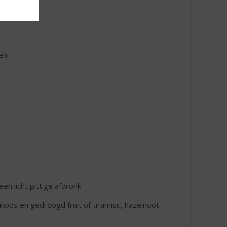
en
en licht pittige afdronk
ikoos en gedroogd fruit of tiramisu, hazelnoot,