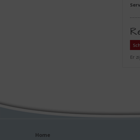
Serv
R
Sch
Er z
Home