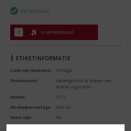
In winkelmand
ETIKETINFORMATIE
Land van Herkomst
Portugal
Druivensoort
Samengesteld uit druiven van
diverse oogstjaren
Inhoud
75 CL
Alcoholpercentage
20% vol
Soort wijn
Wit
Kleur
goudgeel