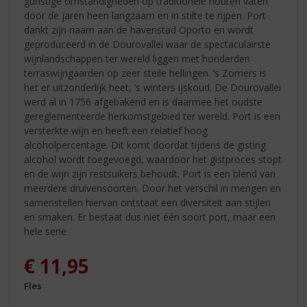
gunstige omstandigheden op traditionele houten vaten
door de jaren heen langzaam en in stilte te rijpen. Port
dankt zijn naam aan de havenstad Oporto en wordt
geproduceerd in de Dourovallei waar de spectaculairste
wijnlandschappen ter wereld liggen met honderden
terraswijngaarden op zeer steile hellingen. ’s Zomers is
het er uitzonderlijk heet, ’s winters ijskoud. De Dourovallei
werd al in 1756 afgebakend en is daarmee het oudste
gereglementeerde herkomstgebied ter wereld. Port is een
versterkte wijn en heeft een relatief hoog
alcoholpercentage. Dit komt doordat tijdens de gisting
alcohol wordt toegevoegd, waardoor het gistproces stopt
en de wijn zijn restsuikers behoudt. Port is een blend van
meerdere druivensoorten. Door het verschil in mengen en
samenstellen hiervan ontstaat een diversiteit aan stijlen
en smaken. Er bestaat dus niet één soort port, maar een
hele serie
€
11,95
Fles