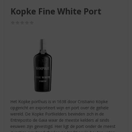
S
p
Kopke Fine White Port
r
i
(0,0
n
/
g
5)
n
a
a
r
d
e
n
a
v
i
g
Het Kopke porthuis is in 1638 door Cristiano Köpke
a
opgericht en exporteert wijn en port over de gehele
t
wereld. De Kopke Portkelders bevinden zich in de
i
Entreposto de Gaia waar de meeste kelders al sinds
e
eeuwen zijn gevestigd. Hier ligt de port onder de meest