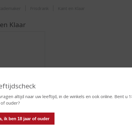
ORTIMENT
Rademaker
Frisdrank
Kant en Klaar
en Klaar
eftijdscheck
Cocktails
vragen altijd naar uw leeftijd, in de winkels en ook online. Bent u 
ASSORTIMENT
 of ouder?
a, ik ben 18 jaar of ouder