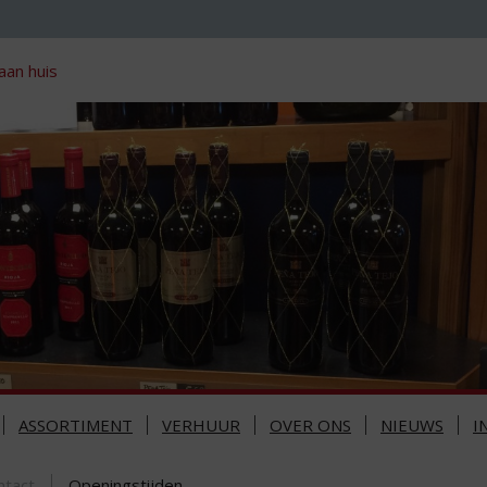
aan huis
ASSORTIMENT
VERHUUR
OVER ONS
NIEUWS
I
ntact
Openingstijden