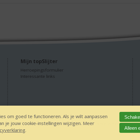
Mijn topSlijter
Herroepingsformulier
Interessante links
es om goed te functioneren. Als je wilt aanpassen
Schakel
 je jouw cookie-instellingen wijzigen. Meer
GEEN 18 GEEN alcohol
IDIN/ITSME
sitemap
Privacy Statement
Dis
Alleen 
cyverklaring
.