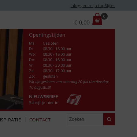
Inloggen mijn topSlijter
P
0
€
0,00
r
i
Openingstijden
j
s
Ma
:
Gesloten
Di
:
08.30 - 18.00 uur
:
Wo
:
08.30 - 18.00 uur
Do
:
08.30 - 18.00 uur
Vr
:
08.30 - 20.00 uur
Za
:
08.30 - 17.00 uur
Zo:
gesloten
Wij zijn gesloten van zaterdag 20 juli t/m dinsdag
10 augustus!!
NIEUWSBRIEF
Schrijf je hier in
Zoeken
NSPIRATIE
CONTACT